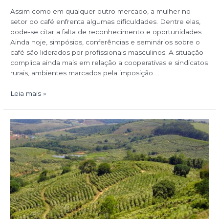
Assim como em qualquer outro mercado, a mulher no
setor do café enfrenta algumas dificuldades. Dentre elas,
pode-se citar a falta de reconhecimento e oportunidades.
Ainda hoje, simpósios, conferências e seminários sobre o
café são liderados por profissionais masculinos. A situação
complica ainda mais em relação a cooperativas e sindicatos
rurais, ambientes marcados pela imposição …
Leia mais »
Café
especial
do
Brasil:
história,
produção
e
destaques