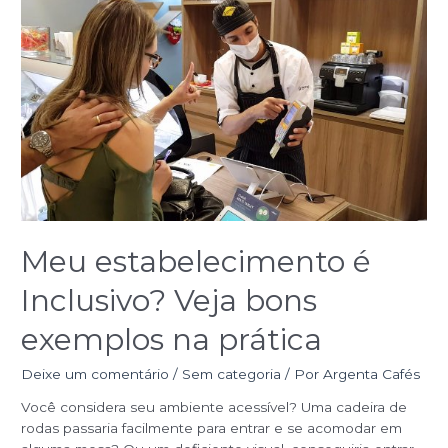
Meu
estabelecimento
é
Inclusivo?
Veja
bons
exemplos
na
prática
Meu estabelecimento é
Inclusivo? Veja bons
exemplos na prática
Deixe um comentário
/
Sem categoria
/ Por
Argenta Cafés
Você considera seu ambiente acessível? Uma cadeira de
rodas passaria facilmente para entrar e se acomodar em