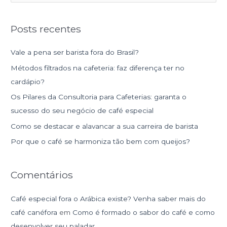
e
s
Posts recentes
q
u
Vale a pena ser barista fora do Brasil?
i
Métodos filtrados na cafeteria: faz diferença ter no
s
cardápio?
a
Os Pilares da Consultoria para Cafeterias: garanta o
r
sucesso do seu negócio de café especial
p
Como se destacar e alavancar a sua carreira de barista
o
r
Por que o café se harmoniza tão bem com queijos?
:
Comentários
Café especial fora o Arábica existe? Venha saber mais do
café canéfora
em
Como é formado o sabor do café e como
desenvolver seu paladar