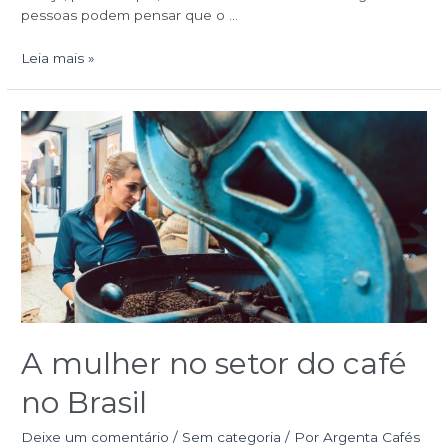
pessoas podem pensar que o …
Leia mais »
A
mulher
no
setor
do
café
no
Brasil
A mulher no setor do café
no Brasil
Deixe um comentário
/
Sem categoria
/ Por
Argenta Cafés