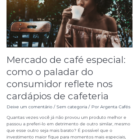
especial:
como
o
paladar
do
consumidor
reflete
nos
Mercado de café especial:
cardápios
de
como o paladar do
cafeteria
consumidor reflete nos
cardápios de cafeteria
Deixe um comentário
/
Sem categoria
/ Por
Argenta Cafés
Quantas vezes você já não provou um produto melhor e
passou a preferi-lo em detrimento de outro similar, mesmo
que esse outro seja mais barato? É possível que o
investimento maior fique para momentos mais especiais,