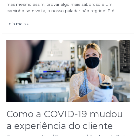
mas mesmo assim, provar algo mais saboroso é um
caminho sem volta, o nosso paladar não regride! E é …
Leia mais »
Como
a
COVID-
19
mudou
a
experiência
do
cliente
Como a COVID-19 mudou
a experiência do cliente