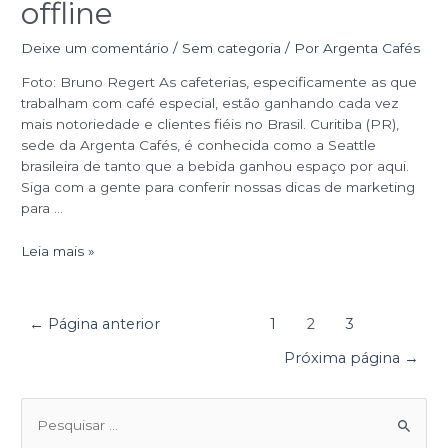
offline
Deixe um comentário
/
Sem categoria
/ Por
Argenta Cafés
Foto: Bruno Regert As cafeterias, especificamente as que
trabalham com café especial, estão ganhando cada vez
mais notoriedade e clientes fiéis no Brasil. Curitiba (PR),
sede da Argenta Cafés, é conhecida como a Seattle
brasileira de tanto que a bebida ganhou espaço por aqui.
Siga com a gente para conferir nossas dicas de marketing
para …
Leia mais »
←
Página anterior
1
2
3
Próxima página
→
P