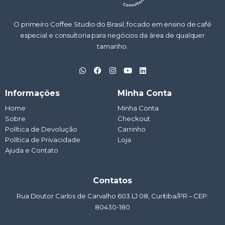
O primeiro Coffee Studio do Brasil, focado em ensino de café
especial e consultoria para negócios da área de qualquer
tamanho.
W
F
I
Y
L
h
a
n
o
i
a
c
s
u
n
t
e
t
t
k
Informações
Minha Conta
s
b
a
u
e
a
o
g
b
d
Home
Minha Conta
p
o
r
e
i
Sobre
p
k
a
Checkout
n
m
Política de Devolução
Carrinho
Política de Privacidade
Loja
Ajuda e Contato
Contatos
Rua Doutor Carlos de Carvalho 603 LJ 08, Curitiba/PR – CEP:
80430-180