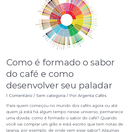
formado
o
sabor
do
café
e
como
desenvolver
seu
paladar
Como é formado o sabor
do café e como
desenvolver seu paladar
1 Comentário
/
Sem categoria
/ Por
Argenta Cafés
Para quem começou no mundo dos cafés agora ou até
quem já está há algum tempo nesse universo, permanece
uma dúvida: como é formado o sabor do café? Quando
você vai comprar um grão e está escrito que tem notas de
laranja, por exemplo, de onde vem esse sabor? Algumas