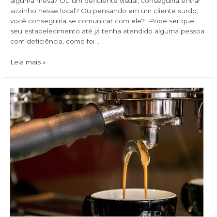
alguma mesa? Ou um deficiente visual, conseguiria entrar
sozinho nesse local? Ou pensando em um cliente surdo,
você conseguiria se comunicar com ele? Pode ser que
seu estabelecimento até já tenha atendido alguma pessoa
com deficiência, como foi …
Leia mais »
Os
5
maiores
erros
dos
estabelecimentos
que
servem
café.