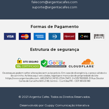
falecom@argentacafes.com
suporte@argentacafes.com
Formas de Pagamento
Estrutura de segurança
Os estoques podem sofrer alterações sem aviso prévio. Em caso de divergência, o preço válido é o
do carrinho. As fotos aqui veiculadas, logotipo e marca são de propriedade do site
https://www.argentacafes.com. ARGENTA CAFES LTDA CNPJ: 24.939.783/0001-31 Rua Doutor
Carlos de Carvalho 603 LJ 08, Centro – Curitiba/PR – CEP: 80430-180
© 2021 Argenta Cafes. Todos os Direitos Reservados.
Desenvolvido por Guppy Comunicação Interativa