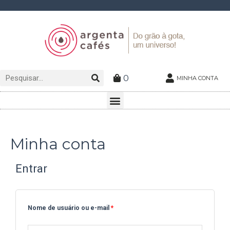
Ir
para
o
conteúdo
Pesquisar
Pesquisar
0
MINHA CONTA
Menu
Minha conta
Entrar
Nome de usuário ou e-mail
*