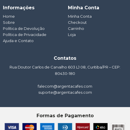
a
c
s
u
n
t
e
t
t
k
Informações
Minha Conta
s
b
a
u
e
a
o
g
b
d
Home
Minha Conta
p
o
r
e
i
Sobre
p
k
a
Checkout
n
m
Política de Devolução
Carrinho
Política de Privacidade
Loja
Ajuda e Contato
Contatos
Rua Doutor Carlos de Carvalho 603 LJ 08, Curitiba/PR – CEP:
80430-180
falecom@argentacafes.com
suporte@argentacafes.com
Formas de Pagamento