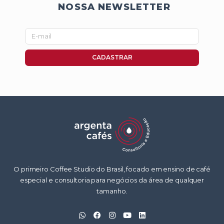
NOSSA NEWSLETTER
E-
mail
CADASTRAR
O primeiro Coffee Studio do Brasil, focado em ensino de café
especial e consultoria para negócios da área de qualquer
tamanho.
W
F
I
Y
L
h
a
n
o
i