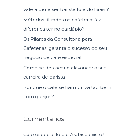
u
Vale a pena ser barista fora do Brasil?
i
Métodos filtrados na cafeteria: faz
s
diferença ter no cardápio?
a
Os Pilares da Consultoria para
r
Cafeterias: garanta o sucesso do seu
p
negócio de café especial
o
Como se destacar e alavancar a sua
r
carreira de barista
:
Por que o café se harmoniza tão bem
com queijos?
Comentários
Café especial fora o Arábica existe?