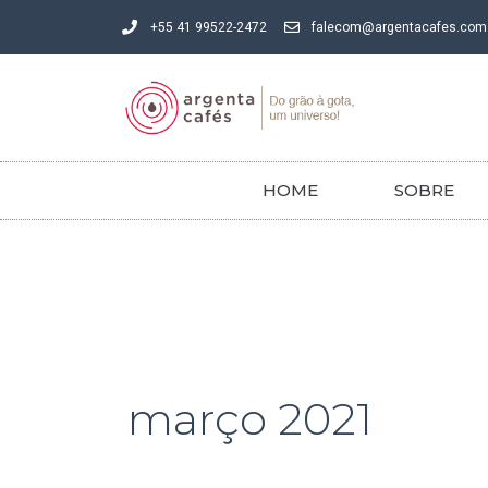
Ir
+55 41 99522-2472
falecom@argentacafes.com
para
o
conteúdo
HOME
SOBRE
março 2021