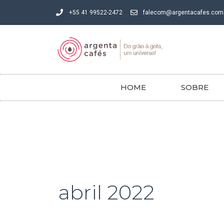
Ir
+55 41 99522-2472
falecom@argentacafes.com
para
o
conteúdo
HOME
SOBRE
abril 2022