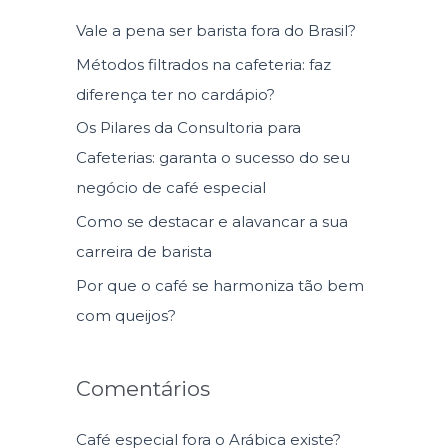
u
Vale a pena ser barista fora do Brasil?
i
Métodos filtrados na cafeteria: faz
s
diferença ter no cardápio?
a
Os Pilares da Consultoria para
r
Cafeterias: garanta o sucesso do seu
p
negócio de café especial
o
Como se destacar e alavancar a sua
r
carreira de barista
:
Por que o café se harmoniza tão bem
com queijos?
Comentários
Café especial fora o Arábica existe?