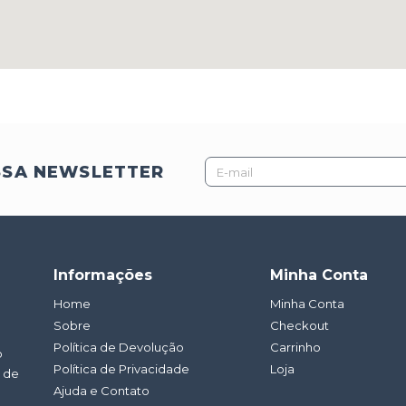
E-
SSA NEWSLETTER
mail
Informações
Minha Conta
Home
Minha Conta
Sobre
Checkout
Política de Devolução
Carrinho
o
Política de Privacidade
Loja
a de
Ajuda e Contato