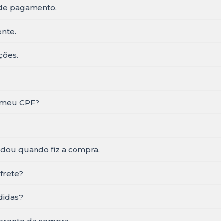
 de pagamento.
ente.
ções.
r meu CPF?
?
dou quando fiz a compra.
frete?
didas?
erente da compra.