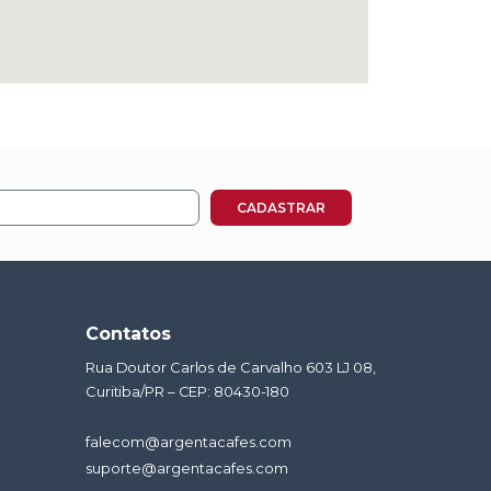
CADASTRAR
Contatos
Rua Doutor Carlos de Carvalho 603 LJ 08,
Curitiba/PR – CEP: 80430-180
falecom@argentacafes.com
suporte@argentacafes.com