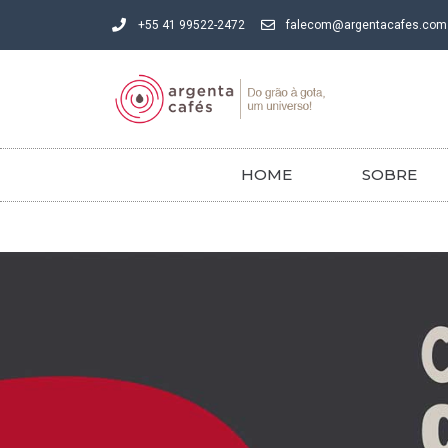
+55 41 99522-2472
falecom@argentacafes.com
HOME
SOBRE