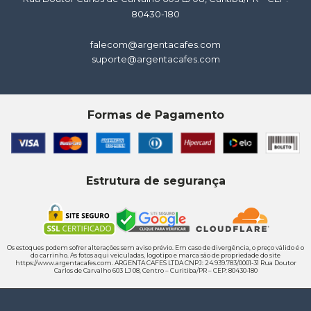
80430-180
falecom@argentacafes.com
suporte@argentacafes.com
Formas de Pagamento
Estrutura de segurança
Os estoques podem sofrer alterações sem aviso prévio. Em caso de divergência, o preço válido é o
do carrinho. As fotos aqui veiculadas, logotipo e marca são de propriedade do site
https://www.argentacafes.com. ARGENTA CAFES LTDA CNPJ: 24.939.783/0001-31 Rua Doutor
Carlos de Carvalho 603 LJ 08, Centro – Curitiba/PR – CEP: 80430-180