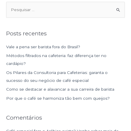
P
e
s
Posts recentes
q
u
Vale a pena ser barista fora do Brasil?
i
Métodos filtrados na cafeteria: faz diferença ter no
s
cardápio?
a
Os Pilares da Consultoria para Cafeterias: garanta o
r
sucesso do seu negócio de café especial
p
Como se destacar e alavancar a sua carreira de barista
o
r
Por que o café se harmoniza tão bem com queijos?
:
Comentários
Café especial fora o Arábica existe? Venha saber mais do