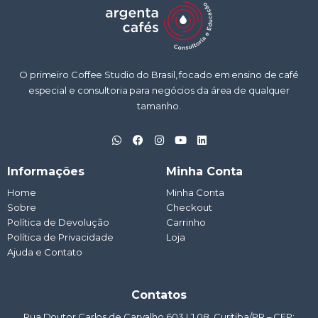
O primeiro Coffee Studio do Brasil, focado em ensino de café
especial e consultoria para negócios da área de qualquer
tamanho.
W
F
I
Y
L
h
a
n
o
i
a
c
s
u
n
t
e
t
t
k
Informações
Minha Conta
s
b
a
u
e
a
o
g
b
d
Home
Minha Conta
p
o
r
e
i
Sobre
p
k
a
Checkout
n
m
Política de Devolução
Carrinho
Política de Privacidade
Loja
Ajuda e Contato
Contatos
Rua Doutor Carlos de Carvalho 603 LJ 08, Curitiba/PR – CEP: