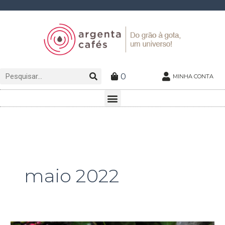
Ir
para
o
conteúdo
Pesquisar
Pesquisar
0
MINHA CONTA
Menu
maio 2022