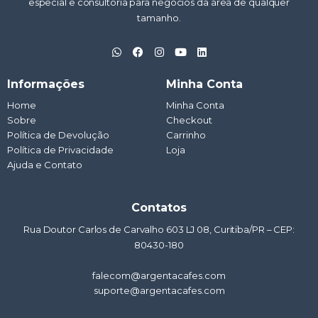
especial e consultoria para negócios da área de qualquer
tamanho.
W
F
I
Y
L
h
a
n
o
i
a
c
s
u
n
t
e
t
t
k
Informações
Minha Conta
s
b
a
u
e
a
o
g
b
d
Home
Minha Conta
p
o
r
e
i
Sobre
p
k
a
Checkout
n
m
Política de Devolução
Carrinho
Política de Privacidade
Loja
Ajuda e Contato
Contatos
Rua Doutor Carlos de Carvalho 603 LJ 08, Curitiba/PR – CEP:
80430-180
falecom@argentacafes.com
suporte@argentacafes.com