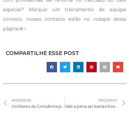
com profissionais de renome no mercado do café
especial? Marque um treinamento de equipe
conosco, nossos contatos estão no rodapé dessa
página.☕✨
COMPARTILHE ESSE POST
Anterior
ANTERIOR
PRÓXIMO
Os Pilares da Consultoria para Cafeterias: garanta o sucesso do seu negócio de café especial
Vale a pena ser barista fora do Brasil?