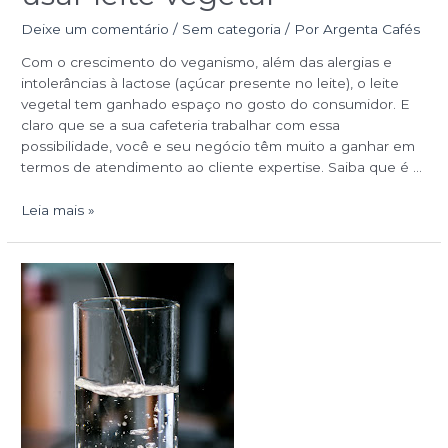
Deixe um comentário
/
Sem categoria
/ Por
Argenta Cafés
Com o crescimento do veganismo, além das alergias e
intolerâncias à lactose (açúcar presente no leite), o leite
vegetal tem ganhado espaço no gosto do consumidor. E
claro que se a sua cafeteria trabalhar com essa
possibilidade, você e seu negócio têm muito a ganhar em
termos de atendimento ao cliente expertise. Saiba que é …
Leia mais »
Água
para
café:
como
a
água
interfere
no
sabor