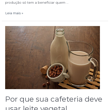
produção só tem a beneficiar quem …
Leia mais »
Por
que
sua
cafeteria
deve
usar
leite
vegetal
Por que sua cafeteria deve
usar leite vegetal