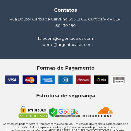
Contatos
Rua Doutor Carlos de Carvalho 603 LJ 08, Curitiba/PR – CEP:
80430-180
falecom@argentacafes.com
suporte@argentacafes.com
Formas de Pagamento
Estrutura de segurança
Os estoques podem sofrer alterações sem aviso prévio. Em caso de divergência, o preço válido é o
do carrinho. As fotos aqui veiculadas, logotipo e marca são de propriedade do site
https://www.argentacafes.com. ARGENTA CAFES LTDA CNPJ: 24.939.783/0001-31 Rua Doutor