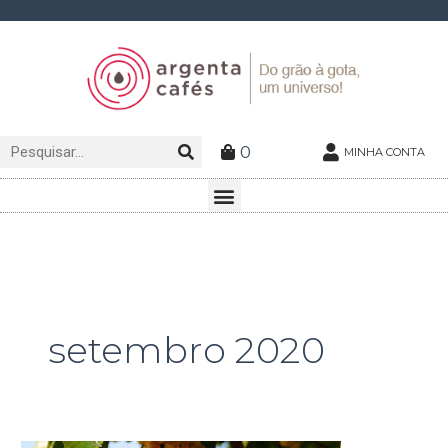
Ir
para
o
conteúdo
Pesquisar
Pesquisar
0
MINHA CONTA
Menu
setembro 2020