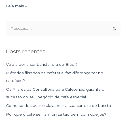
Leia mais »
P
e
s
Posts recentes
q
u
Vale a pena ser barista fora do Brasil?
i
Métodos filtrados na cafeteria: faz diferença ter no
s
cardápio?
a
Os Pilares da Consultoria para Cafeterias: garanta o
r
sucesso do seu negócio de café especial
p
Como se destacar e alavancar a sua carreira de barista
o
r
Por que o café se harmoniza tão bem com queijos?
: