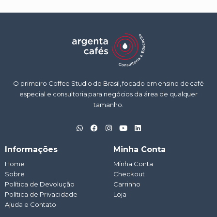
O primeiro Coffee Studio do Brasil, focado em ensino de café
especial e consultoria para negócios da área de qualquer
tamanho.
W
F
I
Y
L
h
a
n
o
i
a
c
s
u
n
t
e
t
t
k
Informações
Minha Conta
s
b
a
u
e
a
o
g
b
d
Home
Minha Conta
p
o
r
e
i
Sobre
p
k
a
Checkout
n
m
Política de Devolução
Carrinho
Política de Privacidade
Loja
Ajuda e Contato