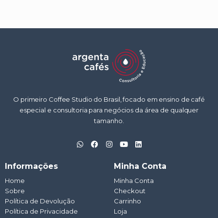
O primeiro Coffee Studio do Brasil, focado em ensino de café
especial e consultoria para negócios da área de qualquer
tamanho.
W
F
I
Y
L
h
a
n
o
i
a
c
s
u
n
t
e
t
t
k
Informações
Minha Conta
s
b
a
u
e
a
o
g
b
d
Home
Minha Conta
p
o
r
e
i
Sobre
p
k
a
Checkout
n
m
Política de Devolução
Carrinho
Política de Privacidade
Loja