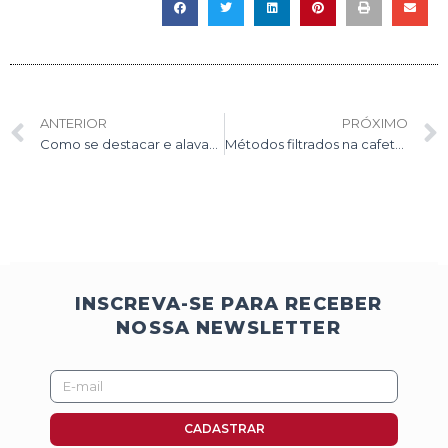
Anterior
ANTERIOR
PRÓXIMO
Como se destacar e alavancar a sua carreira de barista
Métodos filtrados na cafeteria: faz diferença ter no cardápio?
INSCREVA-SE PARA RECEBER
NOSSA NEWSLETTER
E-
mail
CADASTRAR