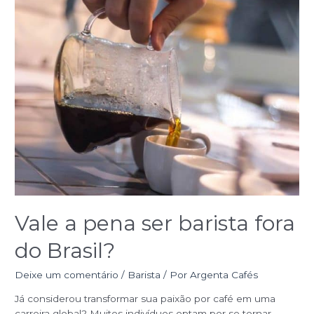
Vale
a
pena
ser
barista
fora
do
Brasil?
Vale a pena ser barista fora
do Brasil?
Deixe um comentário
/
Barista
/ Por
Argenta Cafés
Já considerou transformar sua paixão por café em uma
carreira global? Muitos indivíduos optam por se tornar