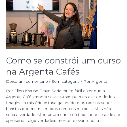
constrói
um
curso
na
Argenta
Cafés
Como se constrói um curso
na Argenta Cafés
Deixe um comentário
/
Sem categoria
/ Por
Argenta
Por Ellen Krause Bravo Seria muito fácil dizer que a
Argenta Cafés monta seus cursos num estalar de dedos.
Imagina: o mistério estaria garantido e os nossos super
baristas poderiam ser tidos como os maiorais. Mas não
seria a verdade. Montar um curso dá trabalho e se a ideia é
apresentar algo verdadeiramente relevante para …