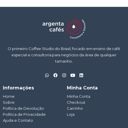
O primeiro Coffee Studio do Brasil, focado em ensino de café
especial e consultoria para negócios da área de qualquer
tamanho.
W
F
I
Y
L
h
a
n
o
i
a
c
s
u
n
t
e
t
t
k
Informações
Minha Conta
s
b
a
u
e
a
o
g
b
d
Home
Minha Conta
p
o
r
e
i
Sobre
p
k
a
Checkout
n
m
Política de Devolução
Carrinho
Política de Privacidade
Loja
Ajuda e Contato