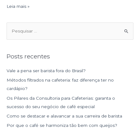
Leia mais »
P
e
s
Posts recentes
q
u
Vale a pena ser barista fora do Brasil?
i
Métodos filtrados na cafeteria: faz diferença ter no
s
cardápio?
a
Os Pilares da Consultoria para Cafeterias: garanta o
r
sucesso do seu negócio de café especial
p
Como se destacar e alavancar a sua carreira de barista
o
r
Por que o café se harmoniza tão bem com queijos?
: