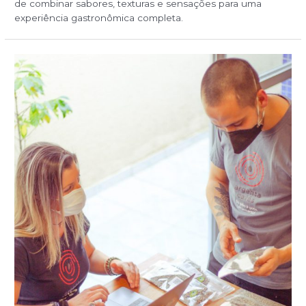
de combinar sabores, texturas e sensações para uma
experiência gastronômica completa.
5
coisas
que
eu
preciso
saber
antes
de
abrir
meu
negócio
com
café