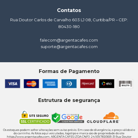
Contatos
Rua Doutor Carlos de Carvalho 603 LJ 08, Curitiba/PR – CEP:
80430-180
falecom@argentacafes.com
suporte@argentacafes.com
Formas de Pagamento
Estrutura de segurança
Os estoques podem sofrer alterações sem aviso prévio. Em caso de divergência, o preço válido é o
do carrinho. As fotos aqui veiculadas, logotipo e marca são de propriedade do site
https://www.argentacafes.com. ARGENTA CAFES LTDA CNPJ: 24.939.783/0001-31 Rua Doutor