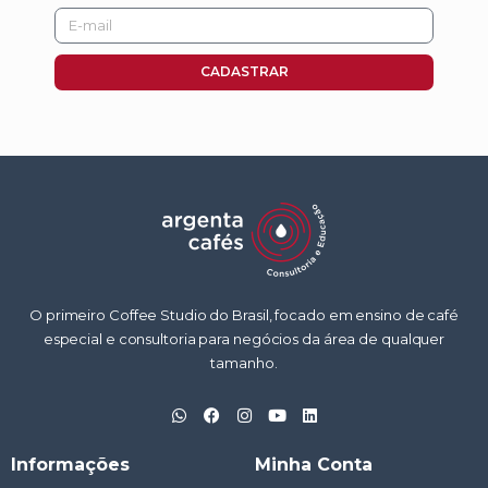
E-
mail
CADASTRAR
O primeiro Coffee Studio do Brasil, focado em ensino de café
especial e consultoria para negócios da área de qualquer
tamanho.
W
F
I
Y
L
h
a
n
o
i
a
c
s
u
n
t
e
t
t
k
Informações
Minha Conta
s
b
a
u
e