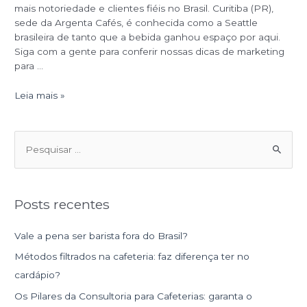
mais notoriedade e clientes fiéis no Brasil. Curitiba (PR),
sede da Argenta Cafés, é conhecida como a Seattle
brasileira de tanto que a bebida ganhou espaço por aqui.
Siga com a gente para conferir nossas dicas de marketing
para …
Leia mais »
P
e
s
Posts recentes
q
u
Vale a pena ser barista fora do Brasil?
i
Métodos filtrados na cafeteria: faz diferença ter no
s
cardápio?
a
Os Pilares da Consultoria para Cafeterias: garanta o
r