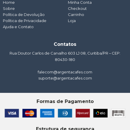
a
o
g
b
d
Home
Minha Conta
p
o
r
e
i
Sobre
p
k
a
Checkout
n
m
Política de Devolução
Carrinho
Política de Privacidade
Loja
Ajuda e Contato
Contatos
Rua Doutor Carlos de Carvalho 603 LJ 08, Curitiba/PR – CEP:
80430-180
falecom@argentacafes.com
suporte@argentacafes.com
Formas de Pagamento
Estrutura de segurança