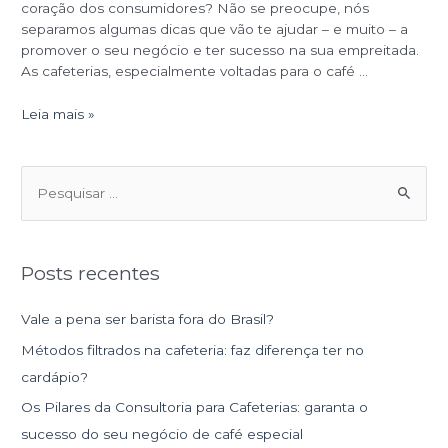
coração dos consumidores? Não se preocupe, nós
separamos algumas dicas que vão te ajudar – e muito – a
promover o seu negócio e ter sucesso na sua empreitada.
As cafeterias, especialmente voltadas para o café …
Leia mais »
P
e
s
Posts recentes
q
u
Vale a pena ser barista fora do Brasil?
i
Métodos filtrados na cafeteria: faz diferença ter no
s
cardápio?
a
Os Pilares da Consultoria para Cafeterias: garanta o
r
sucesso do seu negócio de café especial
p