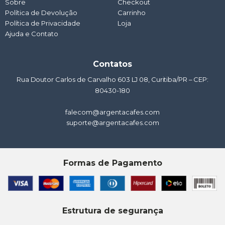
Sobre
p
k
a
Checkout
n
m
Política de Devolução
Carrinho
Política de Privacidade
Loja
Ajuda e Contato
Contatos
Rua Doutor Carlos de Carvalho 603 LJ 08, Curitiba/PR – CEP:
80430-180
falecom@argentacafes.com
suporte@argentacafes.com
Formas de Pagamento
Estrutura de segurança