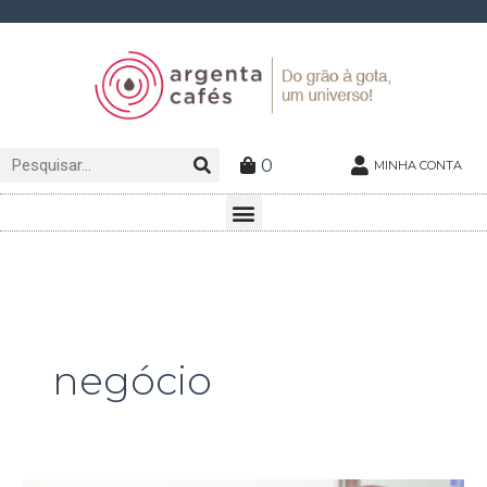
Ir
para
o
conteúdo
Pesquisar
Pesquisar
0
MINHA CONTA
Menu
negócio