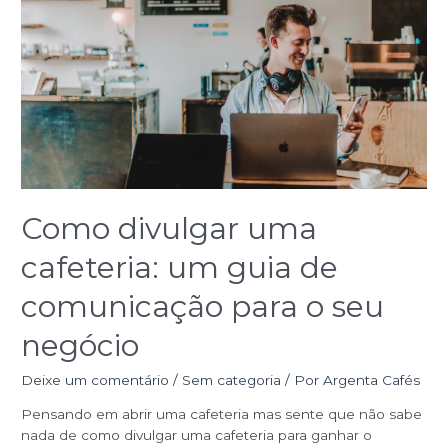
cafeteria:
um
guia
de
comunicação
para
o
seu
negócio
Como divulgar uma
cafeteria: um guia de
comunicação para o seu
negócio
Deixe um comentário
/
Sem categoria
/ Por
Argenta Cafés
Pensando em abrir uma cafeteria mas sente que não sabe
nada de como divulgar uma cafeteria para ganhar o