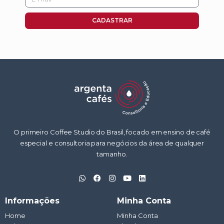
mail
CADASTRAR
O primeiro Coffee Studio do Brasil, focado em ensino de café
especial e consultoria para negócios da área de qualquer
tamanho.
W
F
I
Y
L
h
a
n
o
i
a
c
s
u
n
t
e
t
t
k
Informações
Minha Conta
s
b
a
u
e
a
o
g
b
d
Home
Minha Conta
p
o
r
e
i