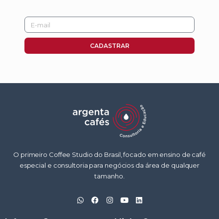
E-
mail
CADASTRAR
O primeiro Coffee Studio do Brasil, focado em ensino de café
especial e consultoria para negócios da área de qualquer
tamanho.
W
F
I
Y
L
h
a
n
o
i
a
c
s
u
n
t
e
t
t
k