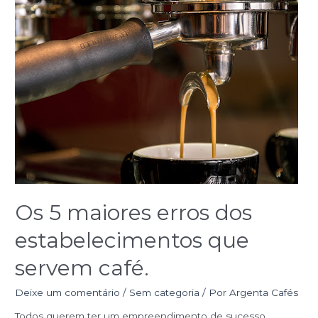
Os
5
maiores
erros
dos
estabelecimentos
que
servem
café.
Os 5 maiores erros dos
estabelecimentos que
servem café.
Deixe um comentário
/
Sem categoria
/ Por
Argenta Cafés
Todos querem ter um empreendimento de sucesso.