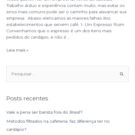
Trabalho árduo e experiência contam muito, mas evitar os
erros mais comuns pode ser o caminho para alavancar sua
empresa. Abaixo elencamos as maiores falhas dos
estabelecimentos que servem café. 1- Um Espresso Ruim
Convenhamos que o espresso é um dos itens mais
pedidos do cardápio, e não é …
Leia mais »
P
e
s
Posts recentes
q
u
Vale a pena ser barista fora do Brasil?
i
Métodos filtrados na cafeteria: faz diferença ter no
s
cardápio?
a