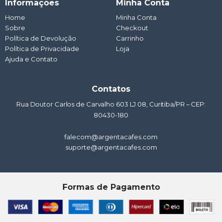
Informações
Minha Conta
s
b
a
u
e
a
o
g
b
d
Home
Minha Conta
p
o
r
e
i
Sobre
p
k
a
Checkout
n
m
Política de Devolução
Carrinho
Política de Privacidade
Loja
Ajuda e Contato
Contatos
Rua Doutor Carlos de Carvalho 603 LJ 08, Curitiba/PR – CEP:
80430-180
falecom@argentacafes.com
suporte@argentacafes.com
Formas de Pagamento