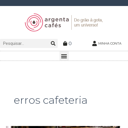
Ir
para
o
conteúdo
Pesquisar
Pesquisar
0
MINHA CONTA
Menu
erros cafeteria