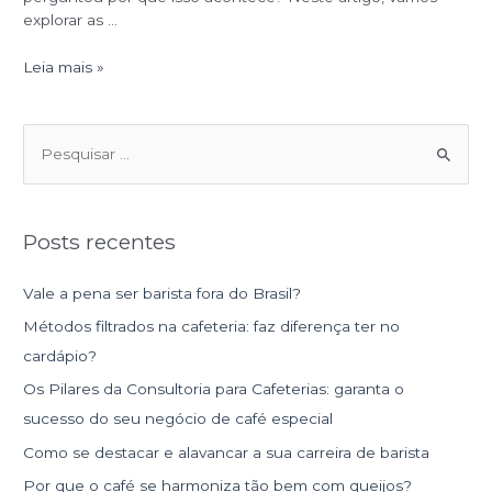
explorar as …
Leia mais »
P
e
s
Posts recentes
q
u
Vale a pena ser barista fora do Brasil?
i
Métodos filtrados na cafeteria: faz diferença ter no
s
cardápio?
a
Os Pilares da Consultoria para Cafeterias: garanta o
r
sucesso do seu negócio de café especial
p
Como se destacar e alavancar a sua carreira de barista
o
r
Por que o café se harmoniza tão bem com queijos?