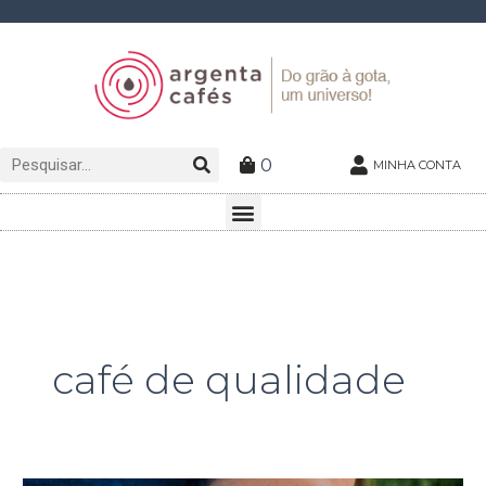
Ir
para
o
conteúdo
Pesquisar
Pesquisar
0
MINHA CONTA
Menu
café de qualidade