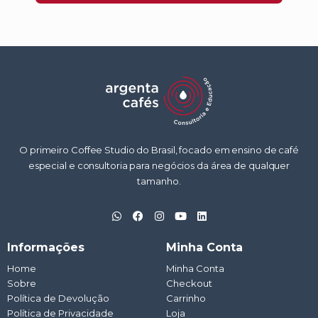
O primeiro Coffee Studio do Brasil, focado em ensino de café
especial e consultoria para negócios da área de qualquer
tamanho.
W
F
I
Y
L
h
a
n
o
i
a
c
s
u
n
t
e
t
t
k
Informações
Minha Conta
s
b
a
u
e
a
o
g
b
d
Home
Minha Conta
p
o
r
e
i
Sobre
p
k
a
Checkout
n
m
Política de Devolução
Carrinho
Política de Privacidade
Loja