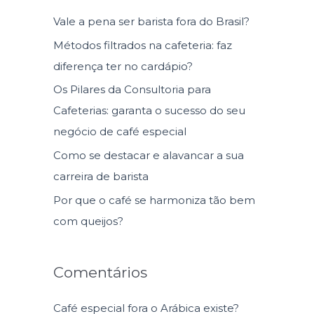
u
Vale a pena ser barista fora do Brasil?
i
Métodos filtrados na cafeteria: faz
s
diferença ter no cardápio?
a
Os Pilares da Consultoria para
r
Cafeterias: garanta o sucesso do seu
p
negócio de café especial
o
Como se destacar e alavancar a sua
r
carreira de barista
:
Por que o café se harmoniza tão bem
com queijos?
Comentários
Café especial fora o Arábica existe?