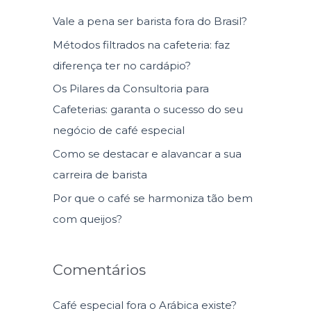
u
Vale a pena ser barista fora do Brasil?
i
Métodos filtrados na cafeteria: faz
s
diferença ter no cardápio?
a
Os Pilares da Consultoria para
r
Cafeterias: garanta o sucesso do seu
p
negócio de café especial
o
Como se destacar e alavancar a sua
r
carreira de barista
:
Por que o café se harmoniza tão bem
com queijos?
Comentários
Café especial fora o Arábica existe?