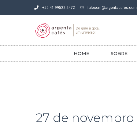
Ir
+55 41 99522-2472
falecom@argentacafes.com
para
o
conteúdo
HOME
SOBRE
27 de novembro