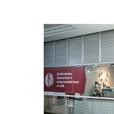
Marketing
para
cafeteria
offline