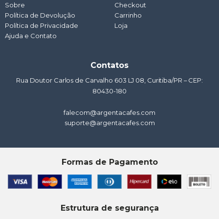
Sobre
p
k
a
Checkout
n
m
Política de Devolução
Carrinho
Política de Privacidade
Loja
Ajuda e Contato
Contatos
Rua Doutor Carlos de Carvalho 603 LJ 08, Curitiba/PR – CEP:
80430-180
falecom@argentacafes.com
suporte@argentacafes.com
Formas de Pagamento
Estrutura de segurança