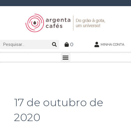
Ir
para
o
conteúdo
Pesquisar
Pesquisar
0
MINHA CONTA
Menu
17 de outubro de
2020