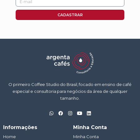
mail
CADASTRAR
O primeiro Coffee Studio do Brasil, focado em ensino de café
especial e consultoria para negócios da área de qualquer
tamanho.
W
F
I
Y
L
h
a
n
o
i
a
c
s
u
n
t
e
t
t
k
Informações
Minha Conta
s
b
a
u
e
a
o
g
b
d
Home
Minha Conta
p
o
r
e
i