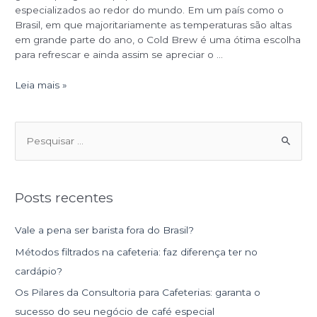
especializados ao redor do mundo. Em um país como o
Brasil, em que majoritariamente as temperaturas são altas
em grande parte do ano, o Cold Brew é uma ótima escolha
para refrescar e ainda assim se apreciar o …
Leia mais »
P
e
s
Posts recentes
q
u
Vale a pena ser barista fora do Brasil?
i
Métodos filtrados na cafeteria: faz diferença ter no
s
cardápio?
a
Os Pilares da Consultoria para Cafeterias: garanta o
r
sucesso do seu negócio de café especial
p