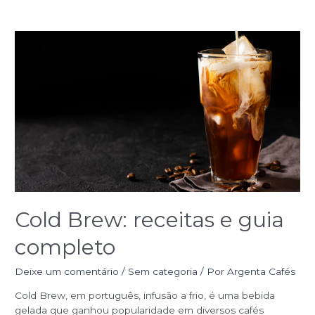
Cold
Brew:
receitas
e
guia
completo
Cold Brew: receitas e guia
completo
Deixe um comentário
/
Sem categoria
/ Por
Argenta Cafés
Cold Brew, em português, infusão a frio, é uma bebida
gelada que ganhou popularidade em diversos cafés