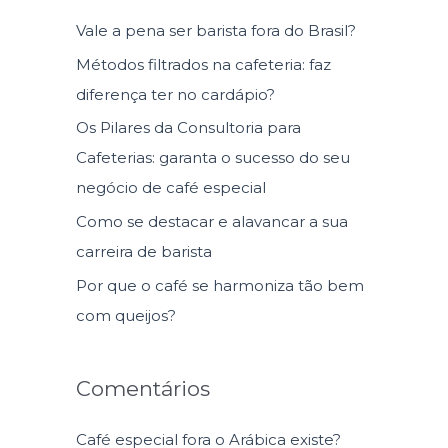
u
Vale a pena ser barista fora do Brasil?
i
Métodos filtrados na cafeteria: faz
s
diferença ter no cardápio?
a
Os Pilares da Consultoria para
r
Cafeterias: garanta o sucesso do seu
p
negócio de café especial
o
Como se destacar e alavancar a sua
r
carreira de barista
:
Por que o café se harmoniza tão bem
com queijos?
Comentários
Café especial fora o Arábica existe?