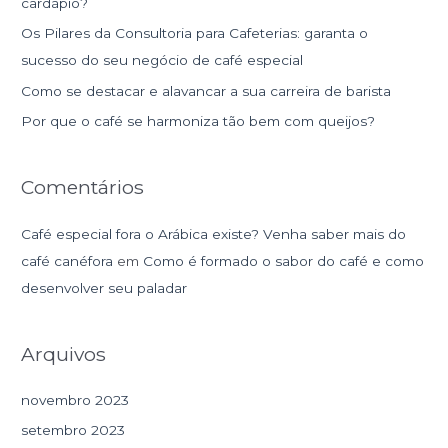
cardápio?
a
Os Pilares da Consultoria para Cafeterias: garanta o
r
sucesso do seu negócio de café especial
p
Como se destacar e alavancar a sua carreira de barista
o
r
Por que o café se harmoniza tão bem com queijos?
:
Comentários
Café especial fora o Arábica existe? Venha saber mais do
café canéfora
em
Como é formado o sabor do café e como
desenvolver seu paladar
Arquivos
novembro 2023
setembro 2023