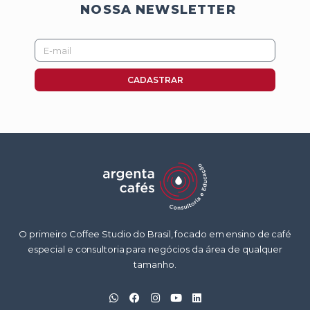
NOSSA NEWSLETTER
E-
mail
CADASTRAR
O primeiro Coffee Studio do Brasil, focado em ensino de café
especial e consultoria para negócios da área de qualquer
tamanho.
W
F
I
Y
L
h
a
n
o
i