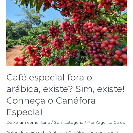
Café
especial
fora
o
arábica,
existe?
Sim,
existe!
Conheça
o
Canéfora
Especial
Café especial fora o
arábica, existe? Sim, existe!
Conheça o Canéfora
Especial
Deixe um comentário
/
Sem categoria
/ Por
Argenta Cafés
Antes de mais nada, Arábica e Canéfora são consideradas