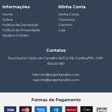
a
c
s
u
n
t
e
t
t
k
Informações
Minha Conta
s
b
a
u
e
a
o
g
b
d
Home
Minha Conta
p
o
r
e
i
Sobre
p
k
a
Checkout
n
m
Política de Devolução
Carrinho
Política de Privacidade
Loja
Ajuda e Contato
Contatos
Rua Doutor Carlos de Carvalho 603 LJ 08, Curitiba/PR – CEP:
80430-180
falecom@argentacafes.com
suporte@argentacafes.com
Formas de Pagamento