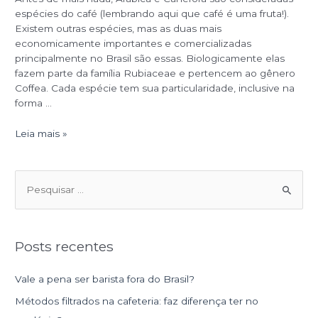
espécies do café (lembrando aqui que café é uma fruta!).
Existem outras espécies, mas as duas mais
economicamente importantes e comercializadas
principalmente no Brasil são essas. Biologicamente elas
fazem parte da família Rubiaceae e pertencem ao gênero
Coffea. Cada espécie tem sua particularidade, inclusive na
forma …
Leia mais »
P
e
s
Posts recentes
q
u
Vale a pena ser barista fora do Brasil?
i
Métodos filtrados na cafeteria: faz diferença ter no
s