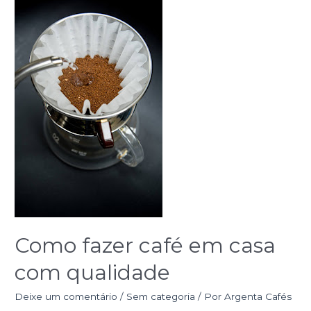
Como
fazer
café
em
casa
com
qualidade
Como fazer café em casa
com qualidade
Deixe um comentário
/
Sem categoria
/ Por
Argenta Cafés