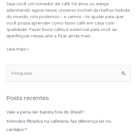
Seja você um tomador de café há anos ou esteja
adentrando agora nesse universo incrível da melhor bebida
do mundo, nós podemos – e vamos – te ajudar para que
você possa aprender como fazer café em casa com
qualidade. Fazer bons cafés é essencial para você se
aperfeiçoar nessa arte e ficar ainda mais …
Leia mais »
P
e
s
Posts recentes
q
u
Vale a pena ser barista fora do Brasil?
i
Métodos filtrados na cafeteria: faz diferença ter no
s
cardápio?
a