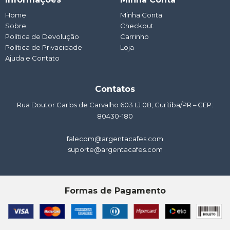
s
b
a
u
e
a
o
g
b
d
Home
Minha Conta
p
o
r
e
i
Sobre
p
k
a
Checkout
n
m
Política de Devolução
Carrinho
Política de Privacidade
Loja
Ajuda e Contato
Contatos
Rua Doutor Carlos de Carvalho 603 LJ 08, Curitiba/PR – CEP:
80430-180
falecom@argentacafes.com
suporte@argentacafes.com
Formas de Pagamento