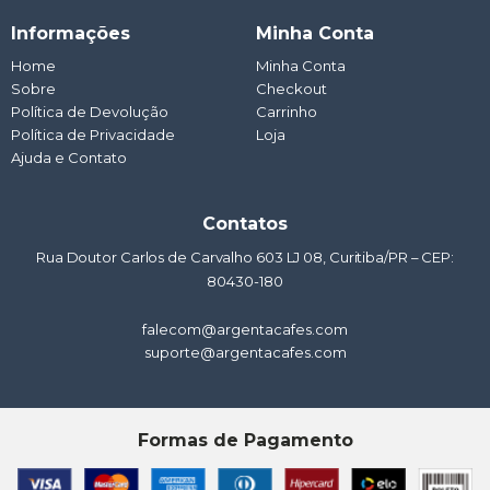
a
c
s
u
n
t
e
t
t
k
Informações
Minha Conta
s
b
a
u
e
a
o
g
b
d
Home
Minha Conta
p
o
r
e
i
Sobre
p
k
a
Checkout
n
m
Política de Devolução
Carrinho
Política de Privacidade
Loja
Ajuda e Contato
Contatos
Rua Doutor Carlos de Carvalho 603 LJ 08, Curitiba/PR – CEP:
80430-180
falecom@argentacafes.com
suporte@argentacafes.com
Formas de Pagamento