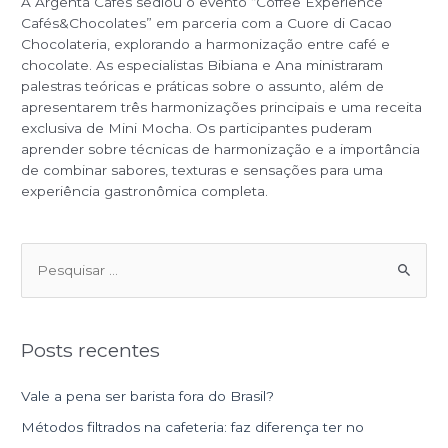
A Argenta Cafés sediou o evento “Coffee Experience
Cafés&Chocolates” em parceria com a Cuore di Cacao
Chocolateria, explorando a harmonização entre café e
chocolate. As especialistas Bibiana e Ana ministraram
palestras teóricas e práticas sobre o assunto, além de
apresentarem três harmonizações principais e uma receita
exclusiva de Mini Mocha. Os participantes puderam
aprender sobre técnicas de harmonização e a importância
de combinar sabores, texturas e sensações para uma
experiência gastronômica completa.
P
e
s
Posts recentes
q
u
Vale a pena ser barista fora do Brasil?
i
Métodos filtrados na cafeteria: faz diferença ter no
s