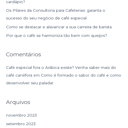
cardápio?
a
Os Pilares da Consultoria para Cafeterias: garanta o
r
sucesso do seu negócio de café especial
p
Como se destacar e alavancar a sua carreira de barista
o
r
Por que o café se harmoniza tão bem com queijos?
:
Comentários
Café especial fora o Arábica existe? Venha saber mais do
café canéfora
em
Como é formado o sabor do café e como
desenvolver seu paladar
Arquivos
novembro 2023
setembro 2023