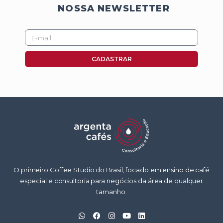
NOSSA NEWSLETTER
E-
mail
CADASTRAR
O primeiro Coffee Studio do Brasil, focado em ensino de café
especial e consultoria para negócios da área de qualquer
tamanho.
W
F
I
Y
L
h
a
n
o
i