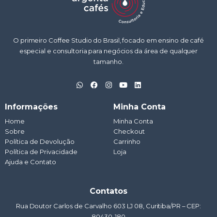
O primeiro Coffee Studio do Brasil, focado em ensino de café
especial e consultoria para negócios da área de qualquer
tamanho.
W
F
I
Y
L
h
a
n
o
i
a
c
s
u
n
t
e
t
t
k
Informações
Minha Conta
s
b
a
u
e
a
o
g
b
d
Home
Minha Conta
p
o
r
e
i
Sobre
p
k
a
Checkout
n
m
Política de Devolução
Carrinho
Política de Privacidade
Loja
Ajuda e Contato
Contatos
Rua Doutor Carlos de Carvalho 603 LJ 08, Curitiba/PR – CEP:
80430-180