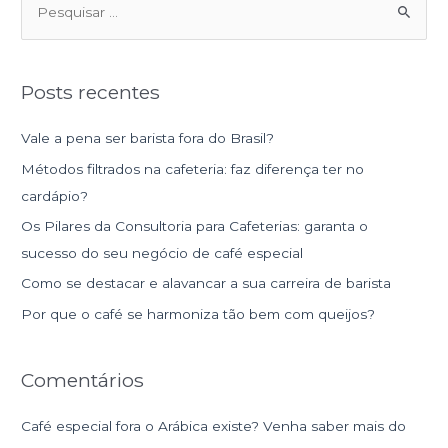
P
e
s
Posts recentes
q
u
Vale a pena ser barista fora do Brasil?
i
Métodos filtrados na cafeteria: faz diferença ter no
s
cardápio?
a
Os Pilares da Consultoria para Cafeterias: garanta o
r
sucesso do seu negócio de café especial
p
Como se destacar e alavancar a sua carreira de barista
o
r
Por que o café se harmoniza tão bem com queijos?
:
Comentários
Café especial fora o Arábica existe? Venha saber mais do