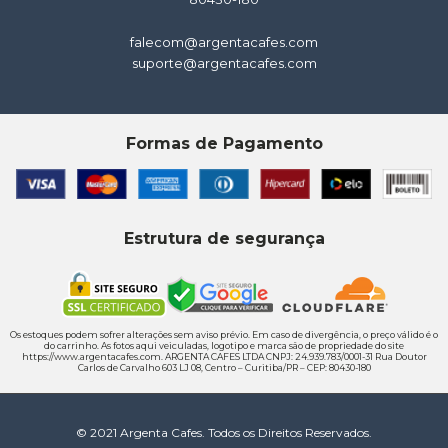
falecom@argentacafes.com
suporte@argentacafes.com
Formas de Pagamento
Estrutura de segurança
Os estoques podem sofrer alterações sem aviso prévio. Em caso de divergência, o preço válido é o
do carrinho. As fotos aqui veiculadas, logotipo e marca são de propriedade do site
https://www.argentacafes.com. ARGENTA CAFES LTDA CNPJ: 24.939.783/0001-31 Rua Doutor
Carlos de Carvalho 603 LJ 08, Centro – Curitiba/PR – CEP: 80430-180
© 2021 Argenta Cafes. Todos os Direitos Reservados.