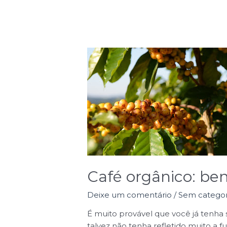
Café
orgânico:
benefícios
e
características
Café orgânico: bene
Deixe um comentário
/
Sem categor
É muito provável que você já tenh
talvez não tenha refletido muito a f