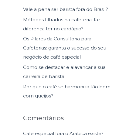
u
Vale a pena ser barista fora do Brasil?
i
Métodos filtrados na cafeteria: faz
s
diferença ter no cardápio?
a
Os Pilares da Consultoria para
r
Cafeterias: garanta o sucesso do seu
p
negócio de café especial
o
Como se destacar e alavancar a sua
r
carreira de barista
:
Por que o café se harmoniza tão bem
com queijos?
Comentários
Café especial fora o Arábica existe?