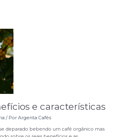
fícios e características
ia
/ Por
Argenta Cafés
a se deparado bebendo um café orgânico mas
undo sobre os reais benefícios e as