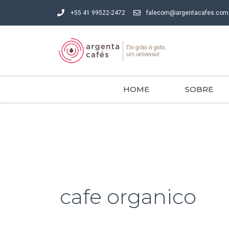
Ir
+55 41 99522-2472
falecom@argentacafes.com
para
o
conteúdo
HOME
SOBRE
cafe organico