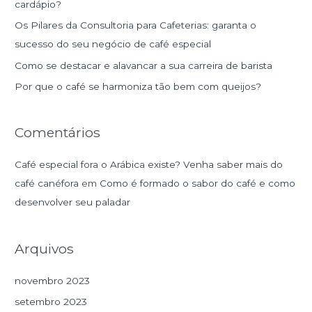
cardápio?
a
Os Pilares da Consultoria para Cafeterias: garanta o
r
sucesso do seu negócio de café especial
p
Como se destacar e alavancar a sua carreira de barista
o
r
Por que o café se harmoniza tão bem com queijos?
:
Comentários
Café especial fora o Arábica existe? Venha saber mais do
café canéfora
em
Como é formado o sabor do café e como
desenvolver seu paladar
Arquivos
novembro 2023
setembro 2023