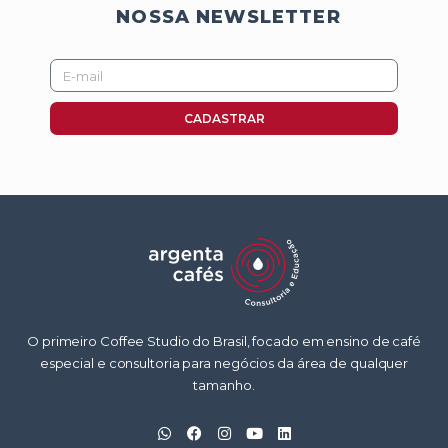
NOSSA NEWSLETTER
E-
mail
CADASTRAR
O primeiro Coffee Studio do Brasil, focado em ensino de café
especial e consultoria para negócios da área de qualquer
tamanho.
W
F
I
Y
L
h
a
n
o
i