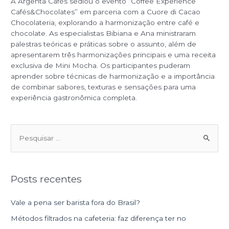
A Argenta Cafés sediou o evento “Coffee Experience
Cafés&Chocolates” em parceria com a Cuore di Cacao
Chocolateria, explorando a harmonização entre café e
chocolate. As especialistas Bibiana e Ana ministraram
palestras teóricas e práticas sobre o assunto, além de
apresentarem três harmonizações principais e uma receita
exclusiva de Mini Mocha. Os participantes puderam
aprender sobre técnicas de harmonização e a importância
de combinar sabores, texturas e sensações para uma
experiência gastronômica completa.
P
e
s
Posts recentes
q
u
Vale a pena ser barista fora do Brasil?
i
Métodos filtrados na cafeteria: faz diferença ter no
s