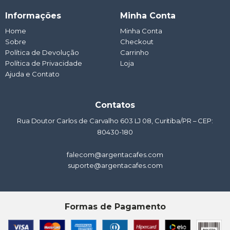
a
c
s
u
n
t
e
t
t
k
Informações
Minha Conta
s
b
a
u
e
a
o
g
b
d
Home
Minha Conta
p
o
r
e
i
Sobre
p
k
a
Checkout
n
m
Política de Devolução
Carrinho
Política de Privacidade
Loja
Ajuda e Contato
Contatos
Rua Doutor Carlos de Carvalho 603 LJ 08, Curitiba/PR – CEP:
80430-180
falecom@argentacafes.com
suporte@argentacafes.com
Formas de Pagamento