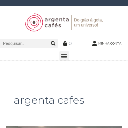
Ir
para
o
conteúdo
Pesquisar
Pesquisar
0
MINHA CONTA
Menu
argenta cafes