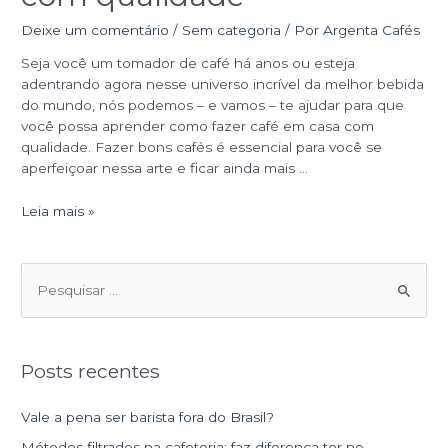
Deixe um comentário
/
Sem categoria
/ Por
Argenta Cafés
Seja você um tomador de café há anos ou esteja
adentrando agora nesse universo incrível da melhor bebida
do mundo, nós podemos – e vamos – te ajudar para que
você possa aprender como fazer café em casa com
qualidade. Fazer bons cafés é essencial para você se
aperfeiçoar nessa arte e ficar ainda mais …
Leia mais »
P
e
s
Posts recentes
q
u
Vale a pena ser barista fora do Brasil?
i
Métodos filtrados na cafeteria: faz diferença ter no