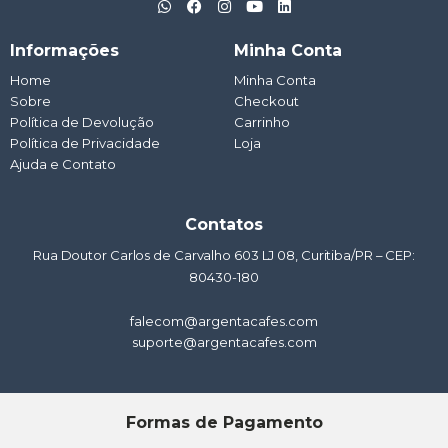
h
a
n
o
i
a
c
s
u
n
t
e
t
t
k
Informações
Minha Conta
s
b
a
u
e
a
o
g
b
d
Home
Minha Conta
p
o
r
e
i
Sobre
p
k
a
Checkout
n
m
Política de Devolução
Carrinho
Política de Privacidade
Loja
Ajuda e Contato
Contatos
Rua Doutor Carlos de Carvalho 603 LJ 08, Curitiba/PR – CEP:
80430-180
falecom@argentacafes.com
suporte@argentacafes.com
Formas de Pagamento