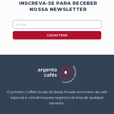
INSCREVA-SE PARA RECEBER
NOSSA NEWSLETTER
E-
mail
CADASTRAR
O primeiro Coffee Studio do Brasil, focado em ensino de café
especial e consultoria para negócios da área de qualquer
tamanho.
W
F
I
Y
L