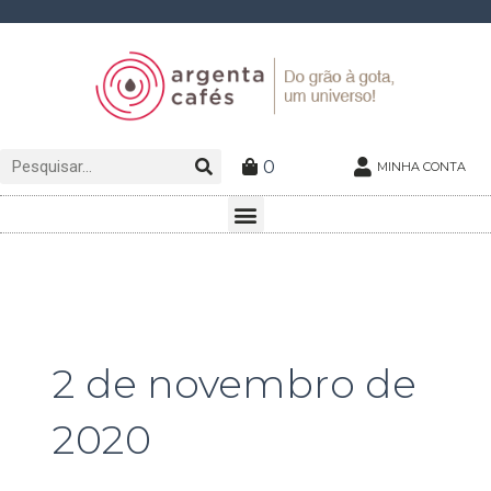
Ir
para
o
conteúdo
Pesquisar
Pesquisar
0
MINHA CONTA
Menu
2 de novembro de
2020