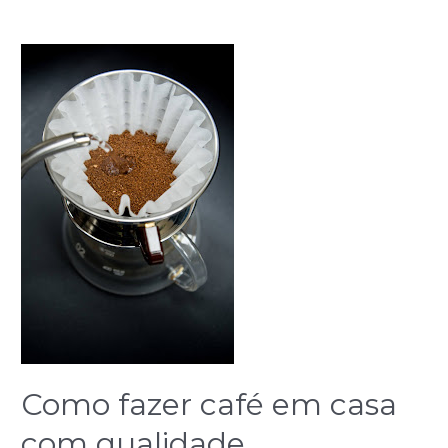
Como
fazer
café
em
casa
com
qualidade
Como fazer café em casa
com qualidade