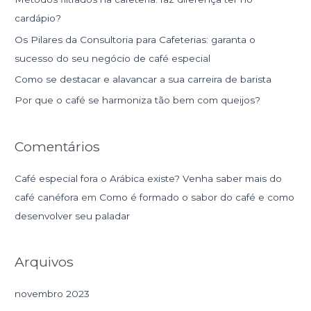
s
cardápio?
a
Os Pilares da Consultoria para Cafeterias: garanta o
r
sucesso do seu negócio de café especial
p
Como se destacar e alavancar a sua carreira de barista
o
r
Por que o café se harmoniza tão bem com queijos?
:
Comentários
Café especial fora o Arábica existe? Venha saber mais do
café canéfora
em
Como é formado o sabor do café e como
desenvolver seu paladar
Arquivos
novembro 2023