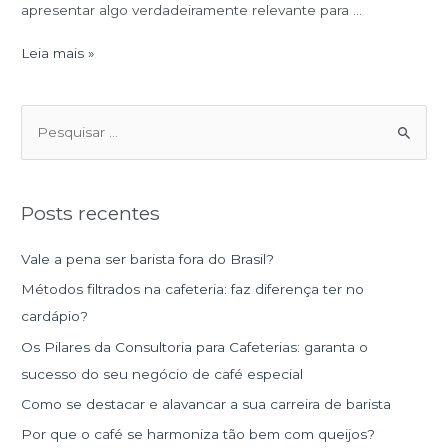
apresentar algo verdadeiramente relevante para …
Leia mais »
P
e
s
Posts recentes
q
u
Vale a pena ser barista fora do Brasil?
i
Métodos filtrados na cafeteria: faz diferença ter no
s
cardápio?
a
Os Pilares da Consultoria para Cafeterias: garanta o
r
sucesso do seu negócio de café especial
p
Como se destacar e alavancar a sua carreira de barista
o
r
Por que o café se harmoniza tão bem com queijos?