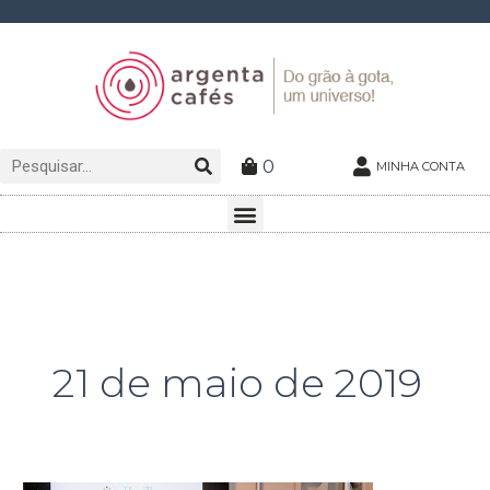
Ir
para
o
conteúdo
Pesquisar
Pesquisar
0
MINHA CONTA
Menu
21 de maio de 2019