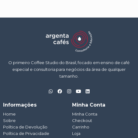
O primeiro Coffee Studio do Brasil, focado em ensino de café
especial e consultoria para negócios da área de qualquer
tamanho.
W
F
I
Y
L
h
a
n
o
i
a
c
s
u
n
t
e
t
t
k
Informações
Minha Conta
s
b
a
u
e
a
o
g
b
d
Home
Minha Conta
p
o
r
e
i
Sobre
p
k
a
Checkout
n
m
Política de Devolução
Carrinho
Política de Privacidade
Loja