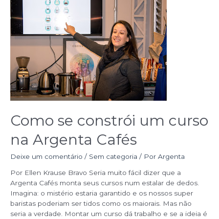
Como
se
constrói
um
curso
na
Argenta
Cafés
Como se constrói um curso
na Argenta Cafés
Deixe um comentário
/
Sem categoria
/ Por
Argenta
Por Ellen Krause Bravo Seria muito fácil dizer que a
Argenta Cafés monta seus cursos num estalar de dedos.
Imagina: o mistério estaria garantido e os nossos super
baristas poderiam ser tidos como os maiorais. Mas não
seria a verdade. Montar um curso dá trabalho e se a ideia é