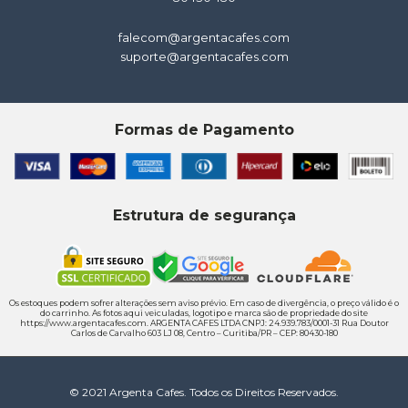
falecom@argentacafes.com
suporte@argentacafes.com
Formas de Pagamento
Estrutura de segurança
Os estoques podem sofrer alterações sem aviso prévio. Em caso de divergência, o preço válido é o
do carrinho. As fotos aqui veiculadas, logotipo e marca são de propriedade do site
https://www.argentacafes.com. ARGENTA CAFES LTDA CNPJ: 24.939.783/0001-31 Rua Doutor
Carlos de Carvalho 603 LJ 08, Centro – Curitiba/PR – CEP: 80430-180
© 2021 Argenta Cafes. Todos os Direitos Reservados.