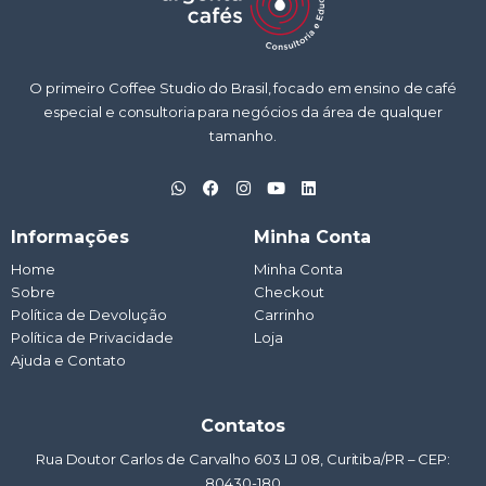
O primeiro Coffee Studio do Brasil, focado em ensino de café
especial e consultoria para negócios da área de qualquer
tamanho.
W
F
I
Y
L
h
a
n
o
i
a
c
s
u
n
t
e
t
t
k
Informações
Minha Conta
s
b
a
u
e
a
o
g
b
d
Home
Minha Conta
p
o
r
e
i
Sobre
p
k
a
Checkout
n
m
Política de Devolução
Carrinho
Política de Privacidade
Loja
Ajuda e Contato
Contatos
Rua Doutor Carlos de Carvalho 603 LJ 08, Curitiba/PR – CEP:
80430-180