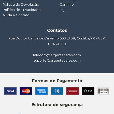
m
Política de Devolução
Carrinho
Política de Privacidade
Loja
Ajuda e Contato
Contatos
Rua Doutor Carlos de Carvalho 603 LJ 08, Curitiba/PR – CEP:
80430-180
falecom@argentacafes.com
suporte@argentacafes.com
Formas de Pagamento
Estrutura de segurança