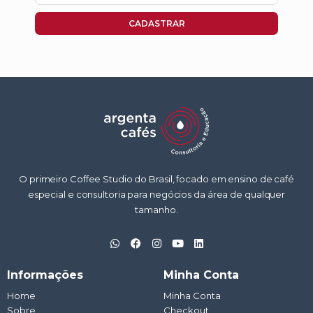
mail
CADASTRAR
O primeiro Coffee Studio do Brasil, focado em ensino de café
especial e consultoria para negócios da área de qualquer
tamanho.
W
F
I
Y
L
h
a
n
o
i
a
c
s
u
n
t
e
t
t
k
Informações
Minha Conta
s
b
a
u
e
a
o
g
b
d
Home
Minha Conta
p
o
r
e
i
Sobre
p
k
a
Checkout
n