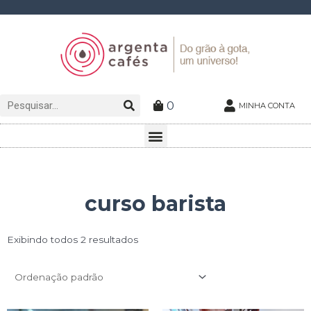
Ir
para
o
conteúdo
Pesquisar
Pesquisar
0
MINHA CONTA
Menu
curso barista
Exibindo todos 2 resultados