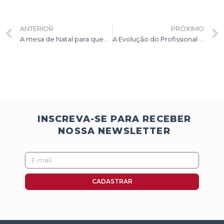
Anterior
ANTERIOR
PRÓXIMO
A mesa de Natal para quem ama café
A Evolução do Profissional Barista
INSCREVA-SE PARA RECEBER
NOSSA NEWSLETTER
E-
mail
CADASTRAR