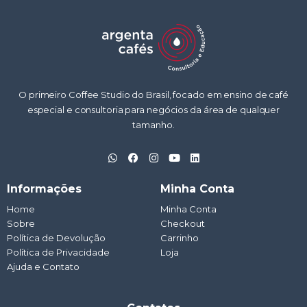
O primeiro Coffee Studio do Brasil, focado em ensino de café
especial e consultoria para negócios da área de qualquer
tamanho.
W
F
I
Y
L
h
a
n
o
i
a
c
s
u
n
t
e
t
t
k
Informações
Minha Conta
s
b
a
u
e
a
o
g
b
d
Home
Minha Conta
p
o
r
e
i
Sobre
p
k
a
Checkout
n
m
Política de Devolução
Carrinho
Política de Privacidade
Loja
Ajuda e Contato