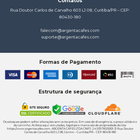
Contatos
Rua Doutor Carlos de Carvalho 603 LJ 08, Curitiba/PR – CEP:
80430-180
falecom@argentacafes.com
suporte@argentacafes.com
Formas de Pagamento
Estrutura de segurança
Os estoques podem sofrer alterações sem aviso prévio. Em caso de divergência, o preço válido é o
do carrinho. As fotos aqui veiculadas, logotipo e marca são de propriedade do site
https://www.argentacafes.com. ARGENTA CAFES LTDA CNPJ: 24.939.783/0001-31 Rua Doutor
Carlos de Carvalho 603 LJ 08, Centro – Curitiba/PR – CEP: 80430-180