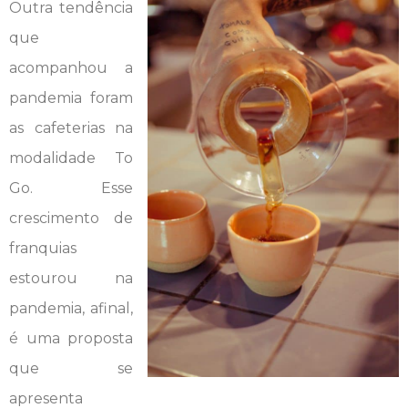
Outra tendência
que
acompanhou a
pandemia foram
as cafeterias na
modalidade To
Go. Esse
crescimento de
franquias
estourou na
pandemia, afinal,
é uma proposta
que se
apresenta