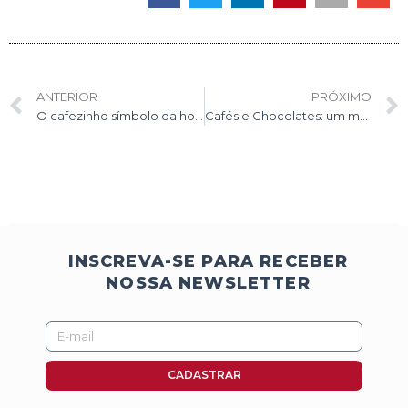
Anterior
ANTERIOR
PRÓXIMO
O cafezinho símbolo da hospitalidade
Cafés e Chocolates: um mundo de harmonizações no paladar
INSCREVA-SE PARA RECEBER
NOSSA NEWSLETTER
E-
mail
CADASTRAR