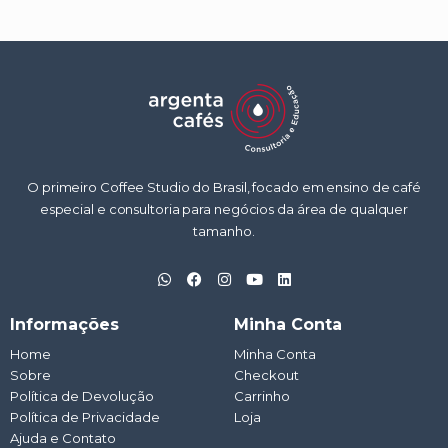
O primeiro Coffee Studio do Brasil, focado em ensino de café
especial e consultoria para negócios da área de qualquer
tamanho.
W
F
I
Y
L
h
a
n
o
i
a
c
s
u
n
t
e
t
t
k
Informações
Minha Conta
s
b
a
u
e
a
o
g
b
d
Home
Minha Conta
p
o
r
e
i
Sobre
p
k
a
Checkout
n
m
Política de Devolução
Carrinho
Política de Privacidade
Loja
Ajuda e Contato