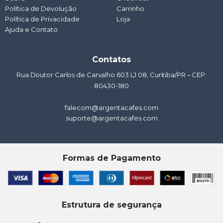
m
Política de Devolução
Carrinho
Política de Privacidade
Loja
Ajuda e Contato
Contatos
Rua Doutor Carlos de Carvalho 603 LJ 08, Curitiba/PR – CEP:
80430-180
falecom@argentacafes.com
suporte@argentacafes.com
Formas de Pagamento
Estrutura de segurança