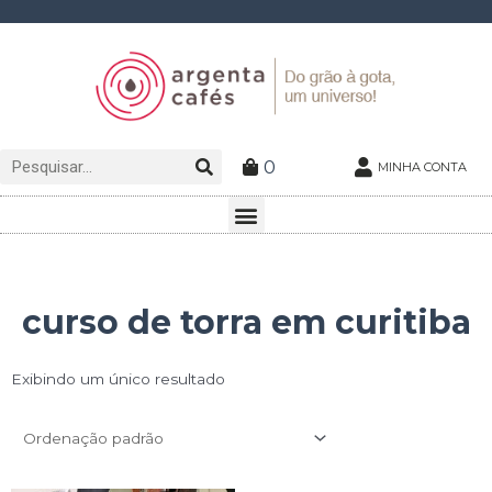
Ir
para
o
conteúdo
Pesquisar
Pesquisar
0
MINHA CONTA
Menu
curso de torra em curitiba
Exibindo um único resultado