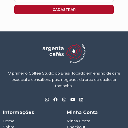
mail
CADASTRAR
O primeiro Coffee Studio do Brasil, focado em ensino de café
especial e consultoria para negócios da área de qualquer
tamanho.
W
F
I
Y
L
h
a
n
o
i
a
c
s
u
n
t
e
t
t
k
Informações
Minha Conta
s
b
a
u
e
a
o
g
b
d
Home
Minha Conta
p
o
r
e
i
Sobre
p
k
a
Checkout
n