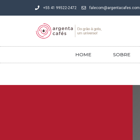
+55 41 99522-2472
falecom@argentacafes.com
HOME
SOBRE