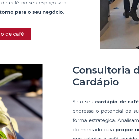
a de café no seu espaço seja
torno para o seu negócio.
ço de café
Consultoria 
Cardápio
Se o seu
cardápio de café
expressa o potencial da s
forma estratégica. Analisa
do mercado para
propor u
que valorize o café servido