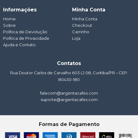
a
c
s
u
n
t
e
t
t
k
Informações
Minha Conta
s
b
a
u
e
a
o
g
b
d
Home
Minha Conta
p
o
r
e
i
Sobre
p
k
a
Checkout
n
m
Política de Devolução
Carrinho
Política de Privacidade
Loja
Ajuda e Contato
Contatos
Rua Doutor Carlos de Carvalho 603 LJ 08, Curitiba/PR – CEP:
80430-180
falecom@argentacafes.com
suporte@argentacafes.com
Formas de Pagamento