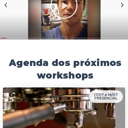
Anterior
Pr
Agenda dos próximos
workshops
17/07 e 18/07
PRESENCIAL