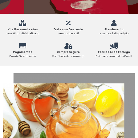
Kits Personalizados
Frete com Desconto
Atendimento
Portfólio individualizado
Para todo Brasil
Estamos à disposição
Pagamentos
Compra Segura
Facilidade de Entrega
Em até 3x sem juros
Certificado de segurança
Entregas para todo o Brasil