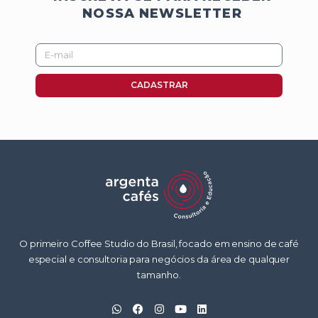
NOSSA NEWSLETTER
E-
mail
CADASTRAR
O primeiro Coffee Studio do Brasil, focado em ensino de café
especial e consultoria para negócios da área de qualquer
tamanho.
W
F
I
Y
L
h
a
n
o
i